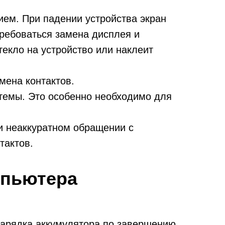
ием. При падении устройства экран
требоваться замена дисплея и
текло на устройство или наклеит
амена контактов.
стемы. Это особенно необходимо для
и неаккуратном обращении с
тактов.
мпьютера
зарядка аккумулятора по завершению