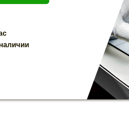
ас
 наличии