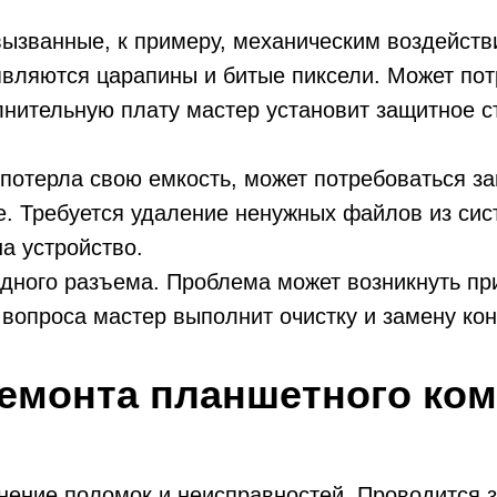
ызванные, к примеру, механическим воздейств
оявляются царапины и битые пиксели. Может по
лнительную плату мастер установит защитное с
 потерла свою емкость, может потребоваться з
е. Требуется удаление ненужных файлов из си
на устройство.
дного разъема. Проблема может возникнуть пр
опроса мастер выполнит очистку и замену кон
емонта планшетного ко
нение поломок и неисправностей. Проводится 