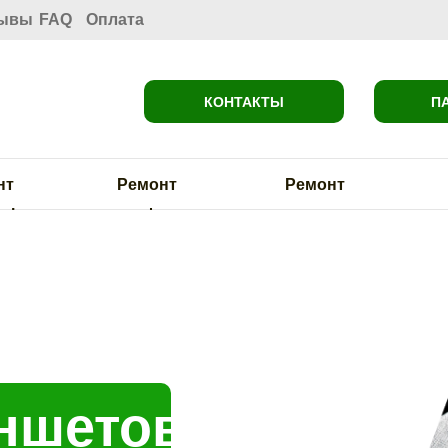
ывы
FAQ
Оплата
КОНТАКТЫ
П
нт
Ремонт
Ремонт
ok
cмартфонов
планшетов
н
ншетов