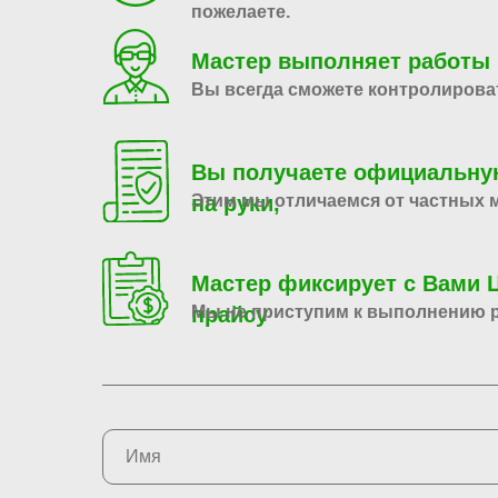
пожелаете.
Мастер выполняет работы 
Вы всегда сможете контролирова
Вы получаете официальную
на руки,
Этим мы отличаемся от частных 
Мастер фиксирует с Вами
прайсу
Мы не приступим к выполнению р