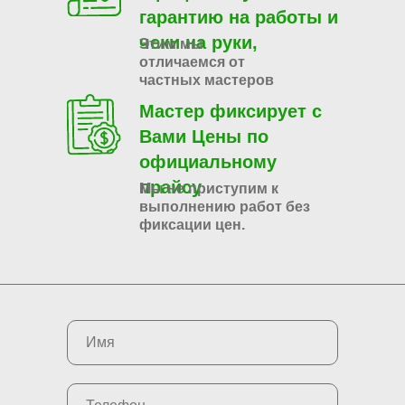
гарантию на работы и
чеки на руки,
Этим мы
отличаемся от
частных мастеров
Мастер фиксирует с
Вами Цены по
официальному
прайсу
Мы не приступим к
выполнению работ без
фиксации цен.